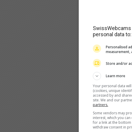
SwissWebcams as
personal data to:
Personalised ad
measurement, a
Store and/or ac
Learn more
Your personal data wil
(cookies, unique identi
accessed by and shared 
site. We and our partn
partners.
Some vendors may proce
interest, which you ca
for a link at the botto
withdraw consent in pri