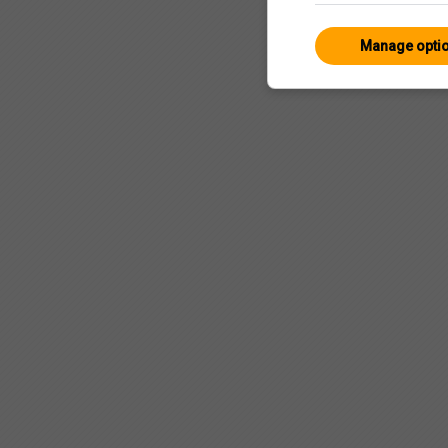
Manage opti