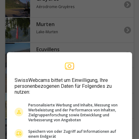
Aérodrome-Gruyères
Murten
Lake-Murten
Ecuvillens
Flying-Devil-Swissheliclub
Fontenais
SwissWebcams bittet um Einwilligung, Ihre
Airfield-Bressaucourt
personenbezogenen Daten für Folgendes zu
nutzen:
Les Rasses
Personalisierte Werbung und Inhalte, Messung von
Hôtel-et-Resraurant-Les-Planets-Les-Rasses-Route-du-Chasseron
Werbeleistung und der Performance von Inhalten,
Zielgruppenforschung sowie Entwicklung und
Verbesserung von Angeboten
Ecuvillens
Speichern von oder Zugriff auf Informationen auf
Hangar-8
einem Endgerät