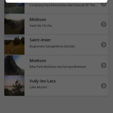
Company-Des-Remontées-Mechanical-Of-The-Berra-S.a.-Télémixte-TSCD4-Le-Brand-La-Berra
Moléson
Vanil-de-l'Arche
Saint-Imier
Bugnenets-Savagnières-(Suisse)
Moléson
Bike-Park-Moléson-Via-Ferrata-Moléson
Vully-les-Lacs
Lake-Murten