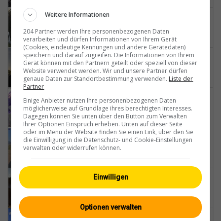
Weitere Informationen
Plaffeien
Schwarzsee
204 Partner werden Ihre personenbezogenen Daten
verarbeiten und dürfen Informationen von Ihrem Gerät
(Cookies, eindeutige Kennungen und andere Gerätedaten)
speichern und darauf zugreifen. Die Informationen von Ihrem
Gruyères
Gerät können mit den Partnern geteilt oder speziell von dieser
Aérodrome-Gruyères
Website verwendet werden. Wir und unsere Partner dürfen
genaue Daten zur Standortbestimmung verwenden.
Liste der
Partner
Jaun
Einige Anbieter nutzen Ihre personenbezogenen Daten
möglicherweise auf Grundlage ihres berechtigten Interesses.
Jaun-Gastlosen-Bergbahnen-AG
Dagegen können Sie unten über den Button zum Verwalten
Ihrer Optionen Einspruch erheben. Unten auf dieser Seite
oder im Menü der Website finden Sie einen Link, über den Sie
Fontenais
die Einwilligung in die Datenschutz- und Cookie-Einstellungen
verwalten oder widerrufen können.
Airfield-Bressaucourt
Le Locle
Einwilligen
Tissot
Optionen verwalten
La Roche