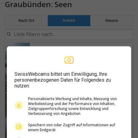
Graubünden: Seen
Nach Ort
Beliebt
Neuste
Rheinwald
Tanatzhöhe
Bregaglia
SwissWebcams bittet um Einwilligung, Ihre
personenbezogenen Daten für Folgendes zu
Lake-Sils-Piz-Corvatsch
nutzen:
Personalisierte Werbung und Inhalte, Messung von
Lenzerheide
Werbeleistung und der Performance von Inhalten,
Heidsee
Zielgruppenforschung sowie Entwicklung und
Verbesserung von Angeboten
Sankt Moritz
Speichern von oder Zugriff auf Informationen auf
einem Endgerät
Lake-Champfèr-Piz-Corvatsch