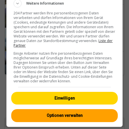
Weitere Informationen
Flims
204 Partner werden Ihre personenbezogenen Daten
verarbeiten und dürfen Informationen von Ihrem Gerät
Flims-Waldhaus-Caumasee
(Cookies, eindeutige Kennungen und andere Gerätedaten)
speichern und darauf zugreifen. Die Informationen von Ihrem
Gerät können mit den Partnern geteilt oder speziell von dieser
Sankt Moritz
Website verwendet werden. Wir und unsere Partner dürfen
genaue Daten zur Standortbestimmung verwenden.
Liste der
Badrutt's-Palace-Hotel
Partner
Einige Anbieter nutzen Ihre personenbezogenen Daten
Sufers
möglicherweise auf Grundlage ihres berechtigten Interesses.
Dagegen können Sie unten über den Button zum Verwalten
Sufnersee
Ihrer Optionen Einspruch erheben. Unten auf dieser Seite
oder im Menü der Website finden Sie einen Link, über den Sie
die Einwilligung in die Datenschutz- und Cookie-Einstellungen
verwalten oder widerrufen können.
Einwilligen
Optionen verwalten
Zurück zu