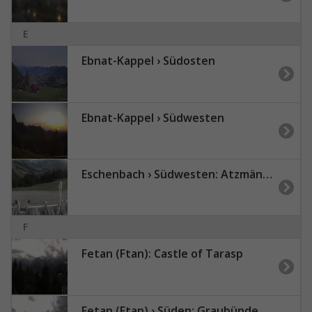
E
Ebnat-Kappel › Südosten
Ebnat-Kappel › Südwesten
Eschenbach › Südwesten: Atzmännig - Rope Adventure Park Atzmännig
F
Fetan (Ftan): Castle of Tarasp
Fetan (Ftan) › Süden: Graubünden, Schweiz