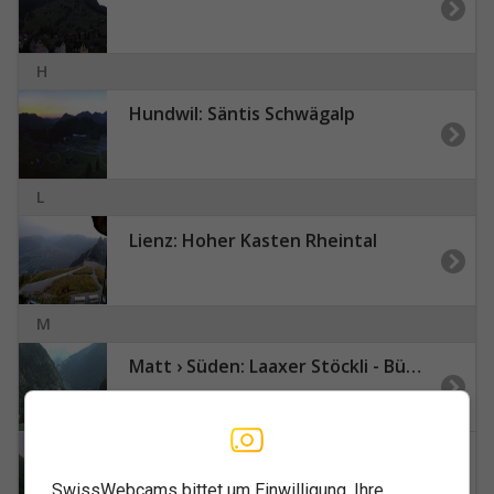
H
Hundwil: Säntis Schwägalp
L
Lienz: Hoher Kasten Rheintal
M
Matt › Süden: Laaxer Stöckli - Bündner Vorab
Mels › Südosten: Weisstannen
SwissWebcams bittet um Einwilligung, Ihre