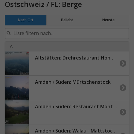
Ostschweiz / FL: Berge
Nach Ort
Beliebt
Neuste
A
Altstätten: Drehrestaurant Hoher Kasten - Rheintal
Amden › Süden: Mürtschenstock
Amden › Süden: Restaurant Monte Mio - Arvenbüel - Skigebiet Arvenbüel Amden - Leistchamm - Mürtschenstock
Amden › Süden: Walau - Mattstock - Sesselbahn Mattstock | Skigebiet Mattstock Amden - Mürtschenstock