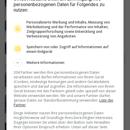
personenbezogenen Daten für Folgendes zu
nutzen:
Mels: Weisstannen
Personalisierte Werbung und Inhalte, Messung von
Werbeleistung und der Performance von Inhalten,
Zielgruppenforschung sowie Entwicklung und
Verbesserung von Angeboten
Mollis › Südosten: Fronalpstock
Speichern von oder Zugriff auf Informationen auf
einem Endgerät
N
Weitere Informationen
Nesslau › Nordosten: Steiner Inseli - Felsengrund
204 Partner werden Ihre personenbezogenen Daten
verarbeiten und dürfen Informationen von Ihrem Gerät
(Cookies, eindeutige Kennungen und andere Gerätedaten)
speichern und darauf zugreifen. Die Informationen von Ihrem
Gerät können mit den Partnern geteilt oder speziell von dieser
Nesslau: Stein: Toggenburg Alpakas
Website verwendet werden. Wir und unsere Partner dürfen
genaue Daten zur Standortbestimmung verwenden.
Liste der
Partner
Einige Anbieter nutzen Ihre personenbezogenen Daten
Nesslau: Rietbach
möglicherweise auf Grundlage ihres berechtigten Interesses.
Dagegen können Sie unten über den Button zum Verwalten
Ihrer Optionen Einspruch erheben. Unten auf dieser Seite