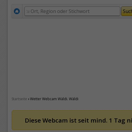
›
Startseite
Wetter Webcam Wäldi. Wäldi
Diese Webcam ist seit mind. 1 Tag n