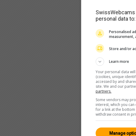
SwissWebcams as
personal data to:
Personalised ad
measurement, a
Store and/or ac
Learn more
Your personal data wil
(cookies, unique identi
accessed by and shared 
site. We and our partn
partners.
Some vendors may proce
interest, which you ca
for a link at the botto
withdraw consent in pri
Manage opti