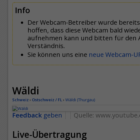
Info
Der Webcam-Betreiber wurde bereits 
hoffen, dass diese Webcam bald wiede
aufnehmen kann und bitten für den 
Verständnis.
Sie können uns eine
neue Webcam-U
Wäldi
Schweiz
›
Ostschweiz / FL
›
Wäldi (Thurgau)
Feedback
geben
Quelle:
www.youtube
Live-Übertragung