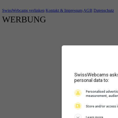
SwissWebcams verlinken
Kontakt & Impressum
AGB
Datenschutz
WERBUNG
SwissWebcams asks f
personal data to:
Personalised advertis
measurement, audien
Store and/or access 
Learn more