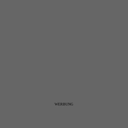
WERBUNG