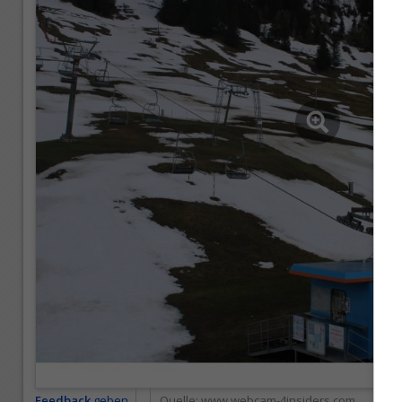
Feedback
geben
Quelle:
www.webcam-4insiders.com