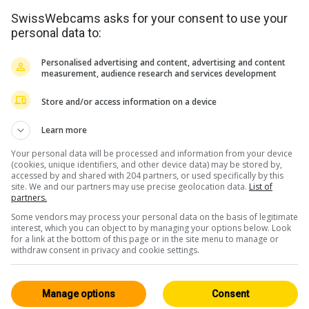
SwissWebcams asks for your consent to use your
personal data to:
Personalised advertising and content, advertising and content
measurement, audience research and services development
Store and/or access information on a device
Learn more
Your personal data will be processed and information from your device
(cookies, unique identifiers, and other device data) may be stored by,
accessed by and shared with 204 partners, or used specifically by this
site. We and our partners may use precise geolocation data.
List of
partners.
Some vendors may process your personal data on the basis of legitimate
interest, which you can object to by managing your options below. Look
for a link at the bottom of this page or in the site menu to manage or
withdraw consent in privacy and cookie settings.
Manage options
Consent