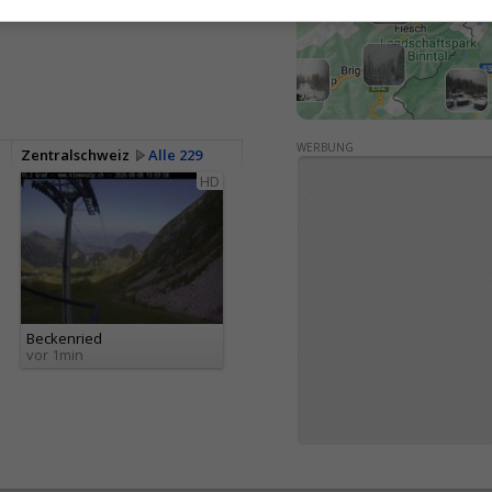
WERBUNG
Zentralschweiz
Alle 229
HD
Beckenried
vor 1min