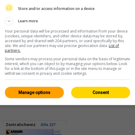
Store and/or access information on a device
Learn more
Your personal data will be processed and information from your device
(cookies, unique identifiers, and other device data) may be stored by,
accessed by and shared with 204 partners, or used specifically by this
site. We and our partners may use precise geolocation data.
List of
partners.
Some vendors may process your personal data on the basis of legitimate
interest, which you can object to by managing your options below. Look
for a link at the bottom of this page or in the site menu to manage or
withdraw consent in privacy and cookie settings.
Manage options
Consent
Zentralschweiz
Alle 227
HD