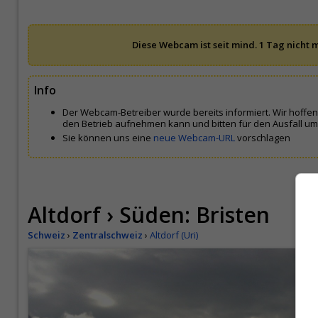
Diese Webcam ist seit mind. 1 Tag nicht m
Info
Der Webcam-Betreiber wurde bereits informiert. Wir hoffe
den Betrieb aufnehmen kann und bitten für den Ausfall um
Sie können uns eine
neue Webcam-URL
vorschlagen
Altdorf › Süden: Bristen
Schweiz
›
Zentralschweiz
›
Altdorf (Uri)