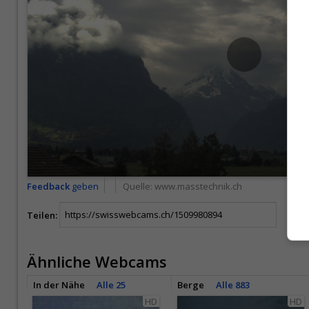
Feedback
geben
Quelle:
www.masstechnik.ch
Teilen:
Ähnliche Webcams
In der Nähe
Alle 25
Berge
Alle 883
HD
HD