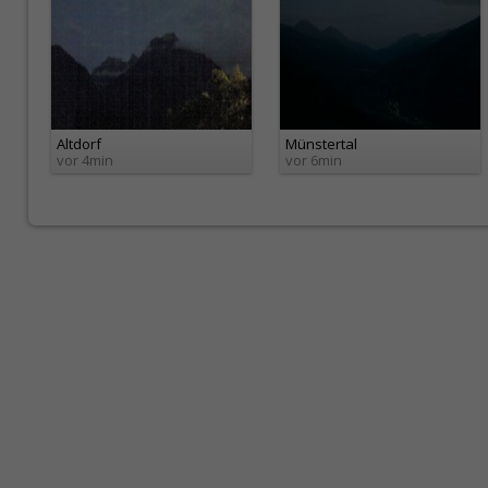
Altdorf
Münstertal
vor 4min
vor 6min