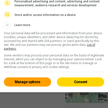
Personalised advertising and content, advertising and content
measurement, audience research and services development
Store and/or access information on a device
Learn more
Your personal data will be processed and information from your device
(cookies, unique identifiers, and other device data) may be stored by,
accessed by and shared with 204 partners, or used specifically by this
site. We and our partners may use precise geolocation data.
List of
partners.
Some vendors may process your personal data on the basis of legitimate
interest, which you can object to by managing your options below. Look
for a link at the bottom of this page or in the site menu to manage or
withdraw consent in privacy and cookie settings.
Manage options
Consent