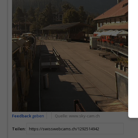
Feedback
geben
Quelle:
www.sky-cam.ch
Teilen: