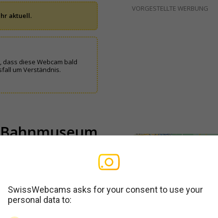
VORGESTELLTE WERBUNG
hr aktuell.
n, dass diese Webcam bald
fall um Verständnis.
nt Bahnmuseum
rismus AG
SwissWebcams asks for your consent to use your
personal data to: