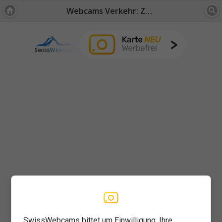
Webcams Verkehr: Zürich
SwissWebcams bittet um Einwilligung, Ihre