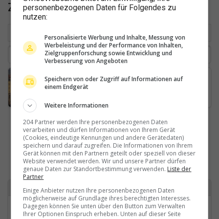
Zürich: Verkehr
personenbezogenen Daten für Folgendes zu
nutzen:
Nach Ort
Beliebt
Neuste
Personalisierte Werbung und Inhalte, Messung von
Werbeleistung und der Performance von Inhalten,
Zielgruppenforschung sowie Entwicklung und
Verbesserung von Angeboten
Winterthur
Speichern von oder Zugriff auf Informationen auf
einem Endgerät
Jonas-Furrer-Denkmal-Museumstrasse
Weitere Informationen
204 Partner werden Ihre personenbezogenen Daten
verarbeiten und dürfen Informationen von Ihrem Gerät
(Cookies, eindeutige Kennungen und andere Gerätedaten)
speichern und darauf zugreifen. Die Informationen von Ihrem
Gerät können mit den Partnern geteilt oder speziell von dieser
Website verwendet werden. Wir und unsere Partner dürfen
genaue Daten zur Standortbestimmung verwenden.
Liste der
Partner
Zurück zu
Einige Anbieter nutzen Ihre personenbezogenen Daten
möglicherweise auf Grundlage ihres berechtigten Interesses.
Kategorien
Dagegen können Sie unten über den Button zum Verwalten
Ihrer Optionen Einspruch erheben. Unten auf dieser Seite
Zürich