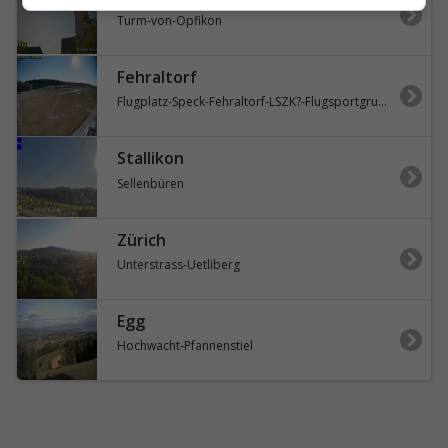
Turm-von-Opfikon
Fehraltorf
Flugplatz-Speck-Fehraltorf-LSZK?-Flugsportgruppe-Zürcher-Oberland
Stallikon
Sellenbüren
Zürich
Unterstrass-Uetliberg
Egg
Hochwacht-Pfannenstiel