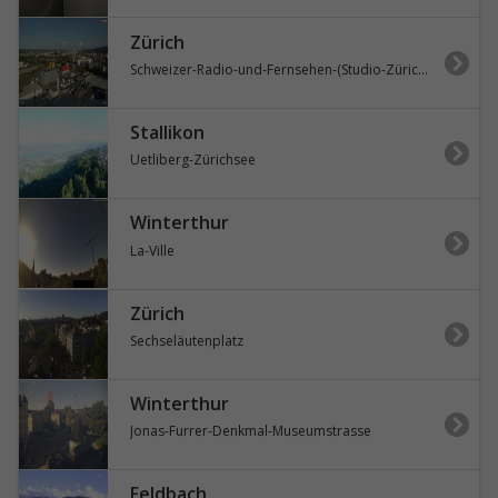
Zürich
Schweizer-Radio-und-Fernsehen-(Studio-Zürich-Leutschenbach)-Sonderabfall-Sammelstelle-Hagenholz
Stallikon
Uetliberg-Zürichsee
Winterthur
La-Ville
Zürich
Sechseläutenplatz
Winterthur
Jonas-Furrer-Denkmal-Museumstrasse
Feldbach