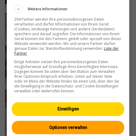
Weitere Informationen
Wetzikon
Oberwetzikon-GZO-Spital-Wetzikon
204 Partner werden Ihre personenbezogenen Daten
verarbeiten und dürfen Informationen von Ihrem Gerät
(Cookies, eindeutige Kennungen und andere Gerätedaten)
speichern und darauf zugreifen. Die Informationen von Ihrem
Bassersdorf
Gerät können mit den Partnern geteilt oder speziell von dieser
Sportplatz-Acherwis
Website verwendet werden. Wir und unsere Partner dürfen
genaue Daten zur Standortbestimmung verwenden.
Liste der
Partner
Bäretswil
Einige Anbieter nutzen Ihre personenbezogenen Daten
möglicherweise auf Grundlage ihres berechtigten Interesses.
Skilift-Ghöch
Dagegen können Sie unten über den Button zum Verwalten
Ihrer Optionen Einspruch erheben. Unten auf dieser Seite
oder im Menü der Website finden Sie einen Link, über den Sie
Wiesendangen
die Einwilligung in die Datenschutz- und Cookie-Einstellungen
verwalten oder widerrufen können.
Reformierte-Kirche-Wiesendangen
Greifensee
Einwilligen
›-North-West
Optionen verwalten
Opfikon