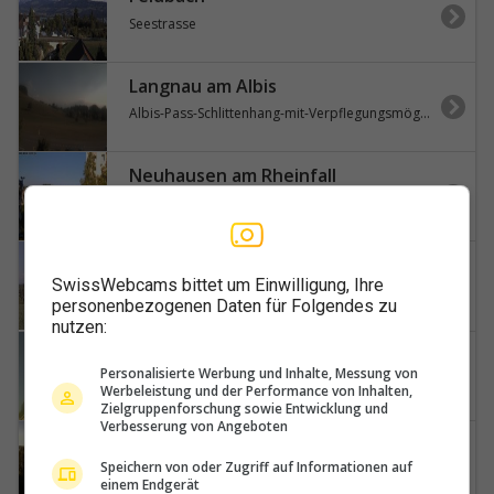
Seestrasse
Langnau am Albis
Albis-Pass-Schlittenhang-mit-Verpflegungsmöglichkeit-Albisstrasse
Neuhausen am Rheinfall
Schaffhausen,-Schweiz-Nordost-(Flurlingen-Schaffhausen)
Winterberg
SwissWebcams bittet um Einwilligung, Ihre
Grafstal
personenbezogenen Daten für Folgendes zu
nutzen:
Neftenbach
Personalisierte Werbung und Inhalte, Messung von
Wettercam-von-Switzerland)-Blickrichtung-Süd
Werbeleistung und der Performance von Inhalten,
Zielgruppenforschung sowie Entwicklung und
Verbesserung von Angeboten
Thalwil
Speichern von oder Zugriff auf Informationen auf
Panorama-Webcam-Zürichsee
einem Endgerät