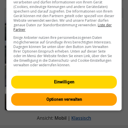
verarbeiten und dürfen Informationen von Ihrem Gerät
(Cookies, eindeutige Kennungen und andere Gerätedaten)
speichern und darauf zugreifen. Die Informationen von Ihrem
4 Webcams mit dem Begriff yverdon-les-bains gefunden
Gerät können mit den Partnern geteilt oder speziell von dieser
Website verwendet werden. Wir und unsere Partner dürfen
Yverdon-les-Bains › Nordosten: Aerodrome Yverdon
genaue Daten zur Standortbestimmung verwenden.
Liste der
Partner
Einige Anbieter nutzen Ihre personenbezogenen Daten
möglicherweise auf Grundlage ihres berechtigten Interesses.
Dagegen können Sie unten über den Button zum Verwalten
Yverdon-les-Bains › Süden: Aerodrome Yverdon
Ihrer Optionen Einspruch erheben. Unten auf dieser Seite
oder im Menü der Website finden Sie einen Link, über den Sie
die Einwilligung in die Datenschutz- und Cookie-Einstellungen
verwalten oder widerrufen können.
Yverdon-les-Bains: Airfield - Vaud, Switzerland: Parking
Einwilligen
Yverdon-les-Bains: Place Pestalozzi - Yverdon-les-Bains Castle
Optionen verwalten
Ansicht:
Mobil
|
Klassisch