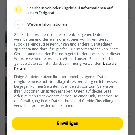
Speichern von oder Zugriff auf Informationen auf
einem Endgerät
7 Webcams mit dem Begriff lenk gefunden
Weitere Informationen
Adelboden: Höchstbahn - Lenk Bergbahnen
204 Partner werden Ihre personenbezogenen Daten
verarbeiten und dürfen Informationen von Ihrem Gerät
(Cookies, eindeutige Kennungen und andere Gerätedaten)
speichern und darauf zugreifen. Die Informationen von Ihrem
Lenk › Süden: Alpen?Imbiss Leiterli
Gerät können mit den Partnern geteilt oder speziell von dieser
Website verwendet werden. Wir und unsere Partner dürfen
genaue Daten zur Standortbestimmung verwenden.
Liste der
Partner
Lenk: Betelberg
Einige Anbieter nutzen Ihre personenbezogenen Daten
möglicherweise auf Grundlage ihres berechtigten Interesses.
Dagegen können Sie unten über den Button zum Verwalten
Ihrer Optionen Einspruch erheben. Unten auf dieser Seite
oder im Menü der Website finden Sie einen Link, über den Sie
Lenk: i. S. Blick auf Betelberg
die Einwilligung in die Datenschutz- und Cookie-Einstellungen
verwalten oder widerrufen können.
Einwilligen
Lenk: im Simmental - Metschstand